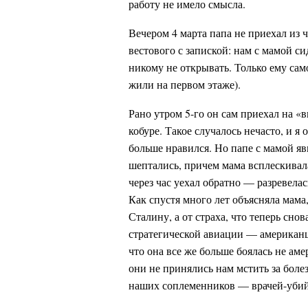
работу не имело смысла.
Вечером 4 марта папа не приехал из ч
вестового с запиской: нам с мамой си
никому не открывать. Только ему само
жили на первом этаже).
Рано утром 5-го он сам приехал на «
кобуре. Такое случалось нечасто, и я
больше нравился. Но папе с мамой яв
шептались, причем мама всплескивал
через час уехал обратно — разревелась
Как спустя много лет объясняла мама
Сталину, а от страха, что теперь сно
стратегической авиации — американц
что она все же больше боялась не ам
они не принялись нам мстить за боле
наших соплеменников — врачей-уби