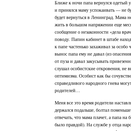
Ближе к ночи папа вернулся одетый
и принялся маму успокаивать — не б
будет вернуться в Ленинград. Мама 
жить в большом напряжении еще меся
сообщение о незаконности «дела вра
поводу. Папин кабинет в штабе наход
к папе частенько захаживал за особ
вынос папа ему не давал (из опасения,
от пуза и давал закусывать привезе
слушал особистские откровения, не 
оптимизма. Особист как бы сочувств
справедливого народного гнева могут
родителей…
Меня все это время родители наставл
держался подальше, болтал поменьше,
отвечать, что мама плачет, а папа на 
было правдой). На службе у отца нар