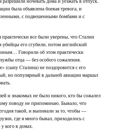
 разрешили ночевать дома и уезжать в отпуск.
ации была объявлена боевая тревога, и
вленными, с подвешенными бомбами и с
я практически все были уверены, что Сталин
чи-убийцы его сгубили, потом английский
ниным… Говорили об этом практически
службы отца — без особого сожаления.
е» (сыну Сталина) не поздоровится с его
ный, но популярный в дальней авиации маршал
вать.
узей и знакомых не было никого, кто бы сожалел
тому поводу не припоминаю. Бывало, что
сегодня такой, и выпивали за то, чтобы —
рузии, где я много бывал, приходилось с
у кого в домах.