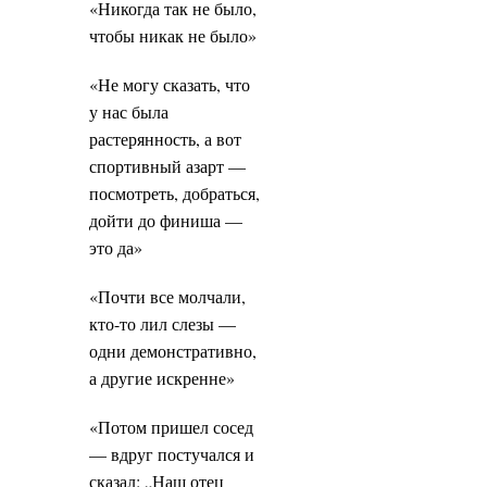
«Никогда так не было,
чтобы никак не было»
«Не могу сказать, что
у нас была
растерянность, а вот
спортивный азарт —
посмотреть, добраться,
дойти до финиша —
это да»
«Почти все молчали,
кто-то лил слезы —
одни демонстративно,
а другие искренне»
«Потом пришел сосед
— вдруг постучался и
сказал: „Наш отец