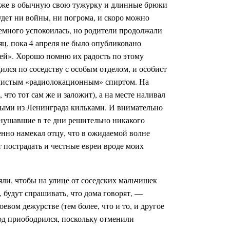
 уже в обычную свою тужурку и длинные брюки
удет ни войны, ни погрома, и скоро можно
немного успокоилась, но родители продолжали
ц, пока 4 апреля не было опубликовано
чей». Хорошо помню их радость по этому
ился по соседству с особым отделом, и особист
о чистым «радиолокационным» спиртом. На
 что тот сам же и заложит), а на месте наливал
нными из Ленинграда кильками. И внимательно
внушавшие в те дни решительно никакого
енно намекал отцу, что в ожидаемой волне
 пострадать и честные евреи вроде моих
яли, чтобы на улице от соседских мальчишек
 будут спрашивать, что дома говорят, —
боевом дежурстве (тем более, что и то, и другое
од приободрился, поскольку отменили