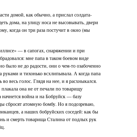
асти домой, как обычно, а прислал солдата-
деть дома, на улицу носа не высовывать, двери
му, когда он три раза постучит в окно (мы
виллисе» — в сапогах, снаряжении и при
 обрадовался: мне папа в таком боевом виде
но было не до радости, они о чем-то озабоченно
а руками и тихонько всхлипывала. А когда папа
 во весь голос. Глядя на нее, и я расхныкался.
, плакала она не от печали по товарищу
ва начнется война и на Бобруйск — базу
ы сбросят атомную бомбу. Но я подозреваю,
ериканцев, а наших бобруйских соседей: как бы
знь и смерть товарища Сталина от подлых рук
йц.