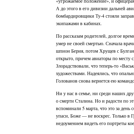
«угрожаемое положение», и офицерам
А до этого в его дивизии дальней ави
бомбардировщики Ту-4 стояли запра
экипажами в кабинах.
По рассказам родителей, долгое врем
умер не своей смертью. Сначала вра
шпион Берия, потом Хрущев с Булга
открыто, причем авиаторы по месту 
Злорадствовали, что теперь-то «Васьк
художествами. Надеялись, что опаль
Голованов снова вернется ею командо
Ни у нас в семье, ни среди наших др
о смерти Сталина. Но и радости по э
вспоминали 5 марта, что это за день 
упаси, Боже — не воскрес. Только в Г
недоумением видеть его портреты кое 